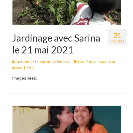
21
Jardinage avec Sarina
MAI 2021
le 21 mai 2021
par
Namasté La Maison des Enfants
|
Classé dans :
News
,
Non
classé
|
0
Images liées: