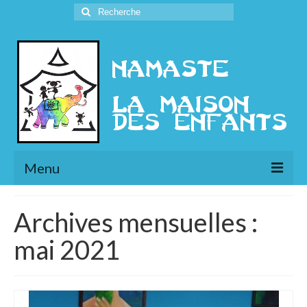
Rechercher
:
Menu
L’Association
Archives mensuelles :
Présentation
mai 2021
l’Ethique
Historique