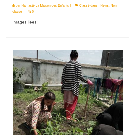
par
Namasté La Maison des Enfants
|
Classé dans :
News
,
Non
classé
|
0
Images liées: