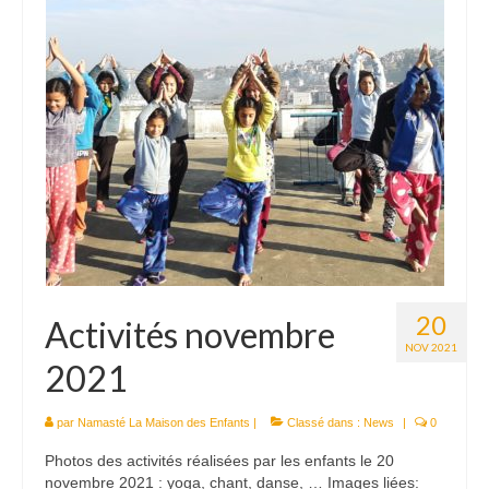
20
Activités novembre
NOV 2021
2021
par
Namasté La Maison des Enfants
|
Classé dans :
News
|
0
Photos des activités réalisées par les enfants le 20
novembre 2021 : yoga, chant, danse, … Images liées: