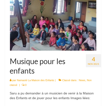
4
Musique pour les
NOV 2021
enfants
par
Namasté La Maison des Enfants
|
Classé dans :
News
,
Non
classé
|
0
Saru a pu demander à un musicien de venir à la Maison
des Enfants et de jouer pour les enfants Images liées: