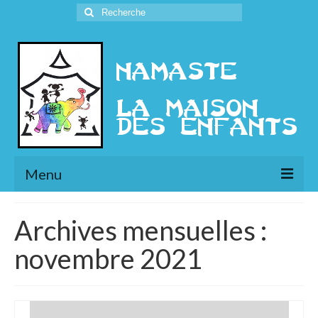
Rechercher
:
Menu
L’Association
Archives mensuelles :
Présentation
novembre 2021
l’Ethique
Historique