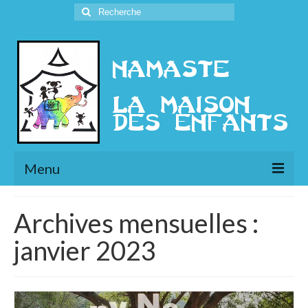
Rechercher
:
Menu
L’Association
Archives mensuelles :
Présentation
janvier 2023
l’Ethique
Historique