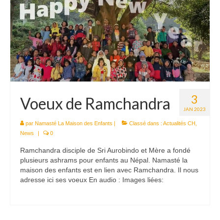
Le Népal
Documents
Parrainages
Missions 2023
Actualités
3
Voeux de Ramchandra
Nous contacter
JAN 2023
par
Namasté La Maison des Enfants
|
Classé dans :
Actualités CH
,
News
|
0
Ramchandra disciple de Sri Aurobindo et Mère a fondé
plusieurs ashrams pour enfants au Népal. Namasté la
maison des enfants est en lien avec Ramchandra. Il nous
adresse ici ses voeux En audio : Images liées: