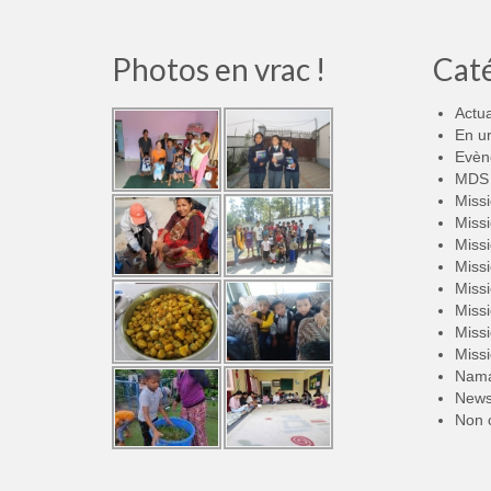
Photos en vrac !
Cat
Actua
En u
Evèn
MDS 
Miss
Miss
Miss
Miss
Miss
Miss
Miss
Miss
Nama
New
Non 