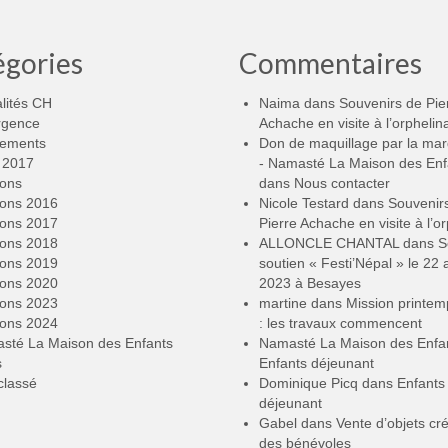
égories
Commentaires
lités CH
Naima
dans
Souvenirs de Pie
rgence
Achache en visite à l’orphelin
ements
Don de maquillage par la ma
2017
- Namasté La Maison des Enf
ions
dans
Nous contacter
ions 2016
Nicole Testard
dans
Souvenir
ions 2017
Pierre Achache en visite à l’or
ions 2018
ALLONCLE CHANTAL
dans
S
ions 2019
soutien « Festi’Népal » le 22 a
ions 2020
2023 à Besayes
ions 2023
martine
dans
Mission printe
ions 2024
: les travaux commencent
sté La Maison des Enfants
Namasté La Maison des Enfa
s
Enfants déjeunant
classé
Dominique Picq
dans
Enfants
déjeunant
Gabel
dans
Vente d’objets cr
des bénévoles