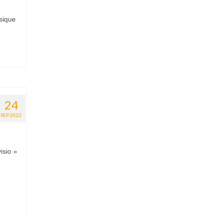
usique
24
SEP 2022
isio »