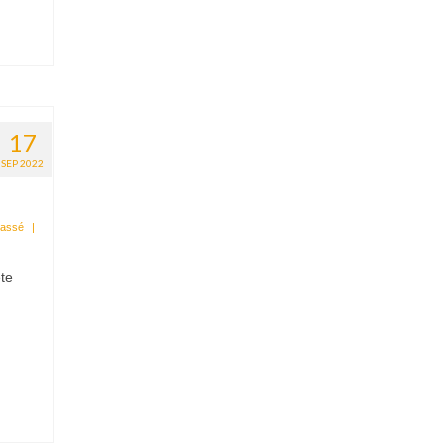
17
SEP 2022
lassé
|
te