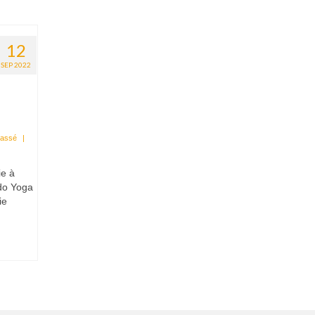
12
SEP 2022
lassé
|
ie à
ndo Yoga
ie