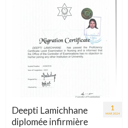
Le Népal
Documents
Parrainages
Missions 2023
Actualités
Nous contacter
1
Deepti Lamichhane
MAR 2024
diplomée infirmière