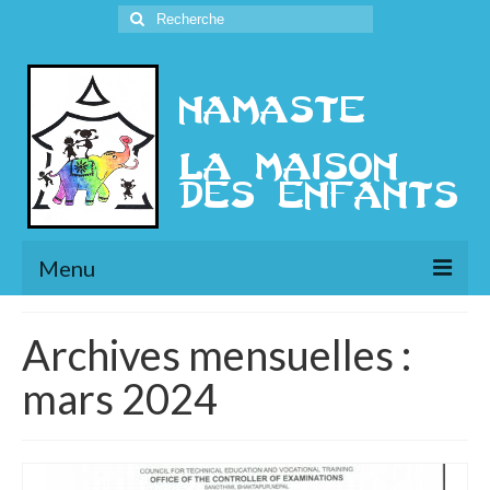
Rechercher
:
Menu
L’Association
Archives mensuelles :
Présentation
mars 2024
l’Ethique
Historique