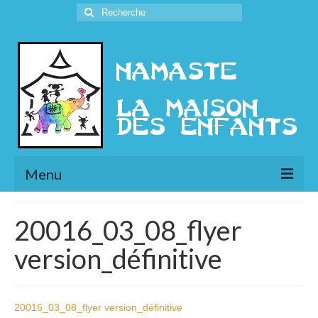
Rechercher
:
Menu
L’Association
20016_03_08_flyer
Présentation
version_définitive
l’Ethique
Historique
20016_03_08_flyer version_définitive