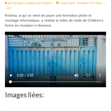
par
Namasté La Maison des Enfants
Le Népal
|
Classé dans :
Actualités CH
,
News
|
0
Documents
Krishna, à qui on vient de payer une formation photo et
montage informatique, a réalisé la vidéo de visite de Children’s
Parrainages
home en musique ci-dessous
Missions 2023
Actualités
Nous contacter
Images liées: