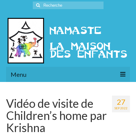
Rechercher
:
Menu
L’Association
Vidéo de visite de
27
Présentation
SEP 2022
Children’s home par
l’Ethique
Krishna
Historique