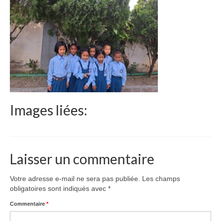
Le Népal
Documents
Parrainages
Missions 2023
Actualités
Images liées:
Nous contacter
Laisser un commentaire
Votre adresse e-mail ne sera pas publiée.
Les champs
obligatoires sont indiqués avec
*
Commentaire
*