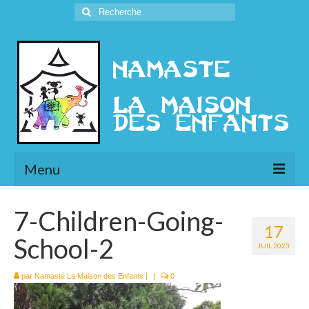
Rechercher
:
Menu
L’Association
7-Children-Going-
17
Présentation
School-2
JUIL 2023
l’Ethique
par
Namasté La Maison des Enfants
|
|
0
Historique