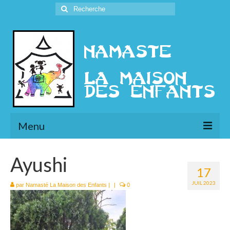
Rechercher
:
Menu
L’Association
Ayushi
17
Présentation
JUIL 2023
par
Namasté La Maison des Enfants
|
|
0
l’Ethique
Historique