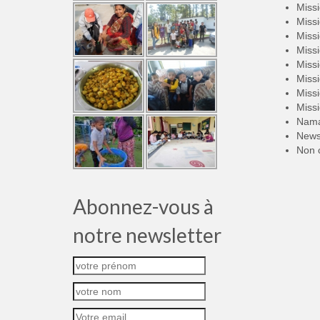
Miss
Miss
Miss
Miss
Miss
Miss
Miss
Miss
Nama
New
Non 
Abonnez-vous à
notre newsletter