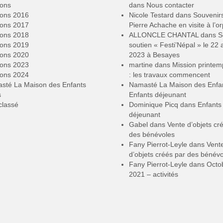
ions
dans
Nous contacter
ions 2016
Nicole Testard
dans
Souvenir
ions 2017
Pierre Achache en visite à l’or
ions 2018
ALLONCLE CHANTAL
dans
S
ions 2019
soutien « Festi’Népal » le 22 a
ions 2020
2023 à Besayes
ions 2023
martine
dans
Mission printe
ions 2024
: les travaux commencent
sté La Maison des Enfants
Namasté La Maison des Enfa
s
Enfants déjeunant
classé
Dominique Picq
dans
Enfants
déjeunant
Gabel
dans
Vente d’objets cr
des bénévoles
Fany Pierrot-Leyle
dans
Vent
d’objets créés par des bénév
Fany Pierrot-Leyle
dans
Octo
2021 – activités