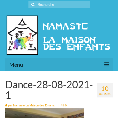
Rechercher
:
Menu
L’Association
Dance-28-08-2021-
10
Présentation
1
OCT 2021
l’Ethique
par
Namasté La Maison des Enfants
|
|
0
Historique