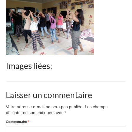
Le Népal
Documents
Parrainages
Missions 2023
Actualités
Images liées:
Nous contacter
Laisser un commentaire
Votre adresse e-mail ne sera pas publiée.
Les champs
obligatoires sont indiqués avec
*
Commentaire
*