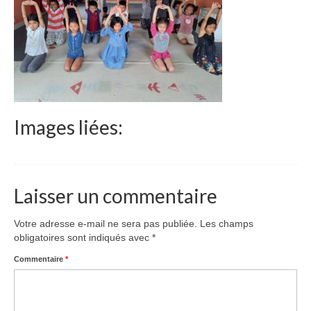
Le Népal
Documents
Parrainages
Missions 2023
Images liées:
Actualités
Nous contacter
Laisser un commentaire
Votre adresse e-mail ne sera pas publiée.
Les champs
obligatoires sont indiqués avec
*
Commentaire
*