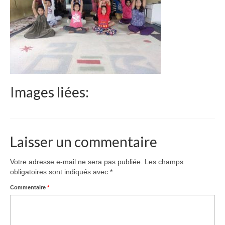
Le Népal
Documents
Parrainages
Missions 2023
Images liées:
Actualités
Nous contacter
Laisser un commentaire
Votre adresse e-mail ne sera pas publiée.
Les champs
obligatoires sont indiqués avec
*
Commentaire
*