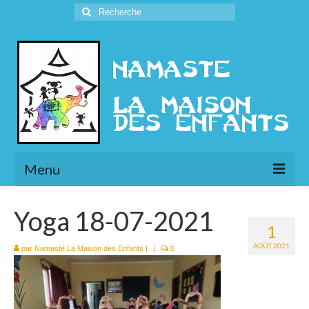
Rechercher
:
Menu
L’Association
Yoga 18-07-2021
1
Présentation
AOÛT 2021
par
Namasté La Maison des Enfants
|
|
0
l’Ethique
Historique