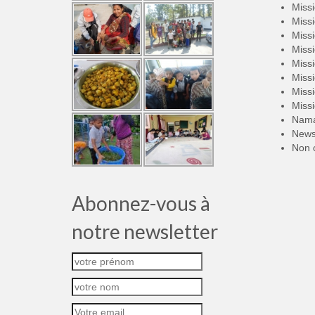
Miss
Miss
Miss
Miss
Miss
Miss
Miss
Miss
Nama
New
Non 
Abonnez-vous à
notre newsletter