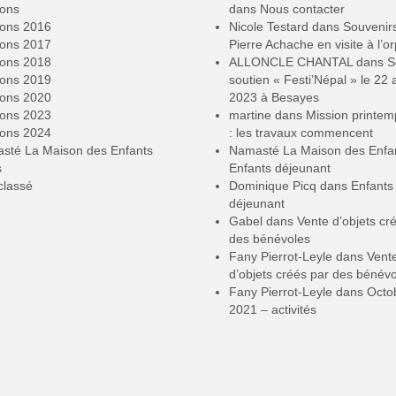
ions
dans
Nous contacter
ions 2016
Nicole Testard
dans
Souvenir
ions 2017
Pierre Achache en visite à l’or
ions 2018
ALLONCLE CHANTAL
dans
S
ions 2019
soutien « Festi’Népal » le 22 a
ions 2020
2023 à Besayes
ions 2023
martine
dans
Mission printe
ions 2024
: les travaux commencent
sté La Maison des Enfants
Namasté La Maison des Enfa
s
Enfants déjeunant
classé
Dominique Picq
dans
Enfants
déjeunant
Gabel
dans
Vente d’objets cr
des bénévoles
Fany Pierrot-Leyle
dans
Vent
d’objets créés par des bénév
Fany Pierrot-Leyle
dans
Octo
2021 – activités