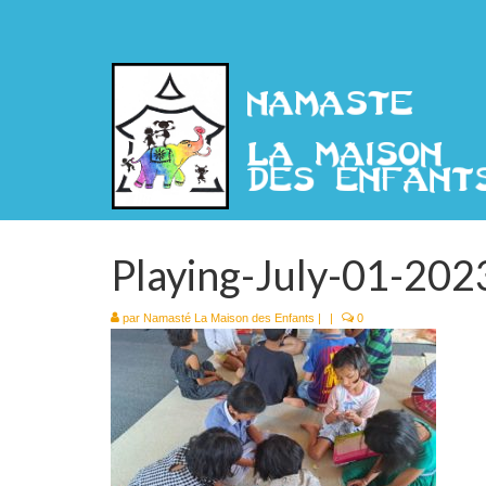
Playing-July-01-202
par
Namasté La Maison des Enfants
|
|
0