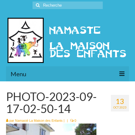
Rechercher
:
Menu
L’Association
PHOTO-2023-09-
13
Présentation
17-02-50-14
OCT 2023
l’Ethique
par
Namasté La Maison des Enfants
|
|
0
Historique