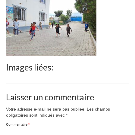
Le Népal
Documents
Parrainages
Missions 2023
Actualités
Images liées:
Nous contacter
Laisser un commentaire
Votre adresse e-mail ne sera pas publiée.
Les champs
obligatoires sont indiqués avec
*
Commentaire
*