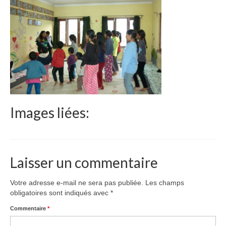
Le Népal
Documents
Parrainages
Missions 2023
Actualités
Images liées:
Nous contacter
Laisser un commentaire
Votre adresse e-mail ne sera pas publiée.
Les champs
obligatoires sont indiqués avec
*
Commentaire
*