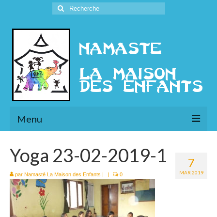
Rechercher
:
Menu
L’Association
Yoga 23-02-2019-1
7
Présentation
MAR 2019
par
Namasté La Maison des Enfants
|
|
0
l’Ethique
Historique