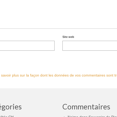
Site web
 savoir plus sur la façon dont les données de vos commentaires sont tr
égories
Commentaires
lités CH
Naima
dans
Souvenirs de Pie