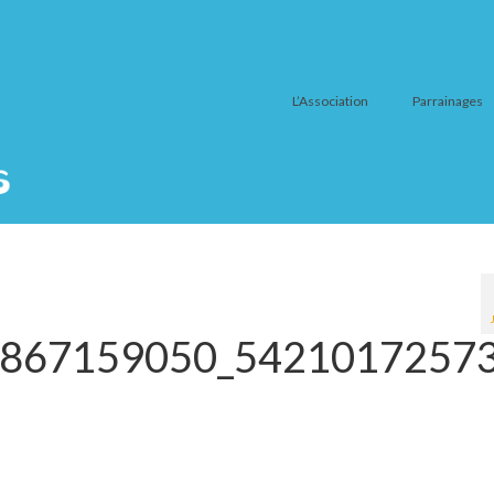
L’Association
Parrainages
867159050_5421017257