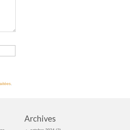
aitées
.
Archives
rre
octobre 2024
(2)