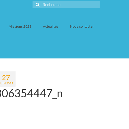
Rechercher
:
Missions 2023
Actualités
Nous contacter
27
JUIN 2023
306354447_n