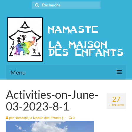
Rechercher
:
Menu
L’Association
Activities-on-June-
27
Présentation
03-2023-8-1
JUIN 2023
l’Ethique
par
Namasté La Maison des Enfants
|
|
0
Historique