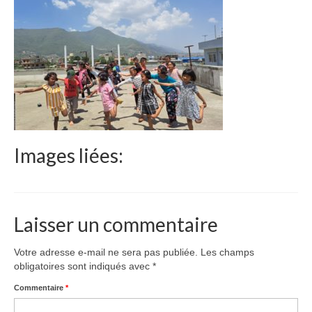
Le Népal
Documents
Parrainages
Missions 2023
Actualités
Images liées:
Nous contacter
Laisser un commentaire
Votre adresse e-mail ne sera pas publiée.
Les champs
obligatoires sont indiqués avec
*
Commentaire
*