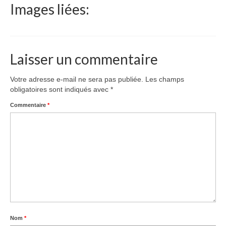
Images liées:
Le Népal
Documents
Parrainages
Laisser un commentaire
Missions 2023
Votre adresse e-mail ne sera pas publiée.
Les champs
obligatoires sont indiqués avec
*
Actualités
Commentaire
*
Nous contacter
Nom
*