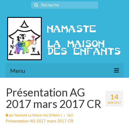
Rechercher
:
Menu
L’Association
Présentation AG
14
Présentation
2017 mars 2017 CR
AVR 2017
l’Ethique
par
Namasté La Maison des Enfants
|
|
0
Présentation AG 2017 mars 2017 CR
Historique