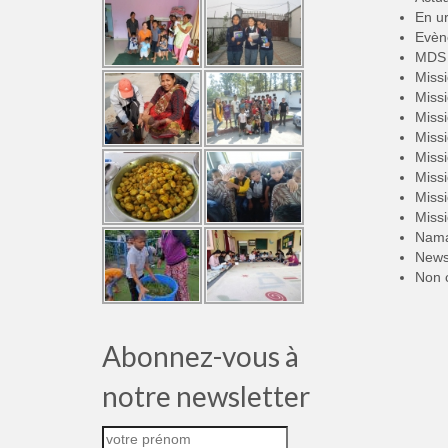
En u
Evèn
MDS 
Miss
Miss
Miss
Miss
Miss
Miss
Miss
Miss
Nama
New
Non 
Abonnez-vous à
notre newsletter