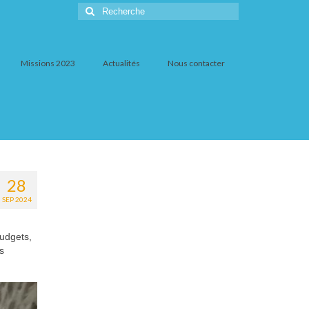
Rechercher
:
Missions 2023
Actualités
Nous contacter
28
SEP 2024
budgets,
s