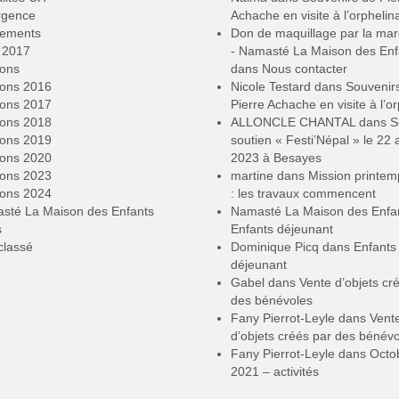
rgence
Achache en visite à l’orphelin
ements
Don de maquillage par la ma
2017
- Namasté La Maison des Enf
ions
dans
Nous contacter
ions 2016
Nicole Testard
dans
Souvenir
ions 2017
Pierre Achache en visite à l’or
ions 2018
ALLONCLE CHANTAL
dans
S
ions 2019
soutien « Festi’Népal » le 22 a
ions 2020
2023 à Besayes
ions 2023
martine
dans
Mission printe
ions 2024
: les travaux commencent
sté La Maison des Enfants
Namasté La Maison des Enfa
s
Enfants déjeunant
classé
Dominique Picq
dans
Enfants
déjeunant
Gabel
dans
Vente d’objets cr
des bénévoles
Fany Pierrot-Leyle
dans
Vent
d’objets créés par des bénév
Fany Pierrot-Leyle
dans
Octo
2021 – activités