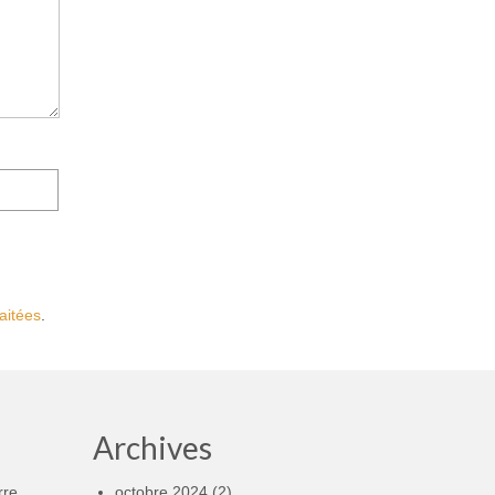
aitées
.
Archives
rre
octobre 2024
(2)