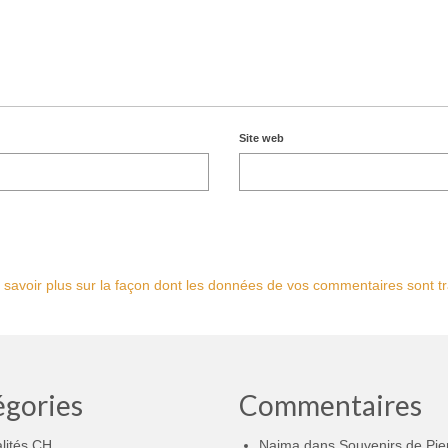
Site web
 savoir plus sur la façon dont les données de vos commentaires sont tr
égories
Commentaires
lités CH
Naima
dans
Souvenirs de Pie