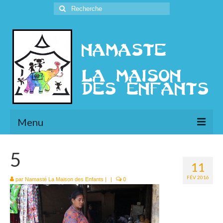
Rechercher
:
Menu
L’Association
5
11
Présentation
FÉV 2016
par
Namasté La Maison des Enfants
|
|
0
l’Ethique
Historique