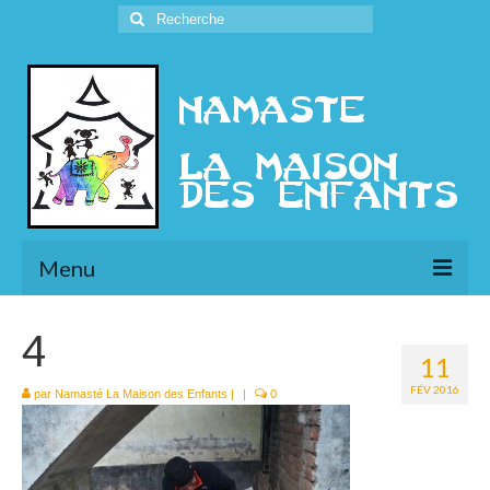
Rechercher
:
Menu
L’Association
4
11
Présentation
FÉV 2016
par
Namasté La Maison des Enfants
|
|
0
l’Ethique
Historique