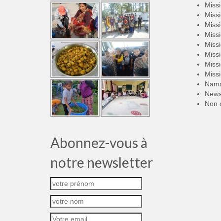
Miss
Miss
Miss
Miss
Miss
Miss
Miss
Miss
Nama
New
Non 
Abonnez-vous à
notre newsletter