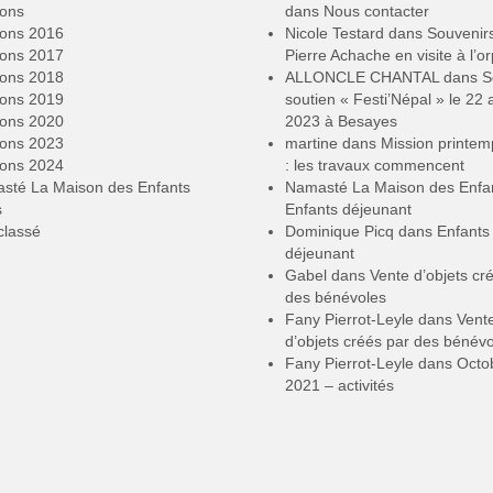
ions
dans
Nous contacter
ions 2016
Nicole Testard
dans
Souvenir
ions 2017
Pierre Achache en visite à l’or
ions 2018
ALLONCLE CHANTAL
dans
S
ions 2019
soutien « Festi’Népal » le 22 a
ions 2020
2023 à Besayes
ions 2023
martine
dans
Mission printe
ions 2024
: les travaux commencent
sté La Maison des Enfants
Namasté La Maison des Enfa
s
Enfants déjeunant
classé
Dominique Picq
dans
Enfants
déjeunant
Gabel
dans
Vente d’objets cr
des bénévoles
Fany Pierrot-Leyle
dans
Vent
d’objets créés par des bénév
Fany Pierrot-Leyle
dans
Octo
2021 – activités