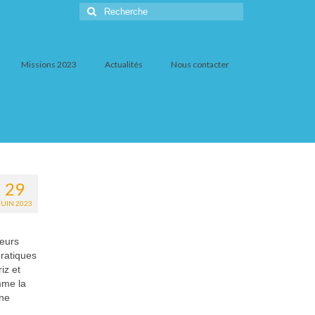
Rechercher
:
Missions 2023
Actualités
Nous contacter
29
JUIN 2023
teurs
pratiques
iz et
mme la
une