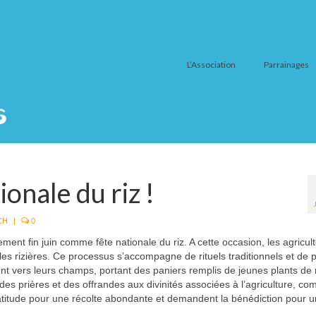
L’Association
Parrainages
onale du riz !
 CH
|
0
ment fin juin comme fête nationale du riz. A cette occasion, les agricul
les rizières. Ce processus s’accompagne de rituels traditionnels et de 
igent vers leurs champs, portant des paniers remplis de jeunes plants de r
des prières et des offrandes aux divinités associées à l’agriculture, co
atitude pour une récolte abondante et demandent la bénédiction pour 