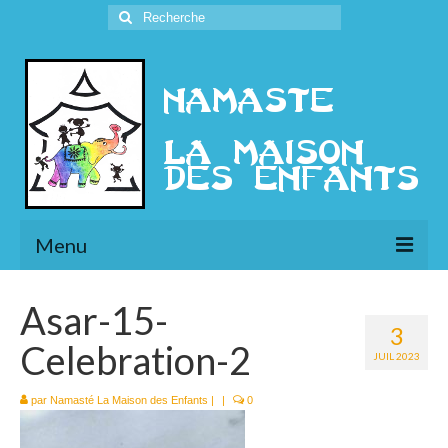
Rechercher
:
Menu
L’Association
Asar-15-
3
Présentation
Celebration-2
JUIL 2023
l’Ethique
par
Namasté La Maison des Enfants
|
|
0
Historique