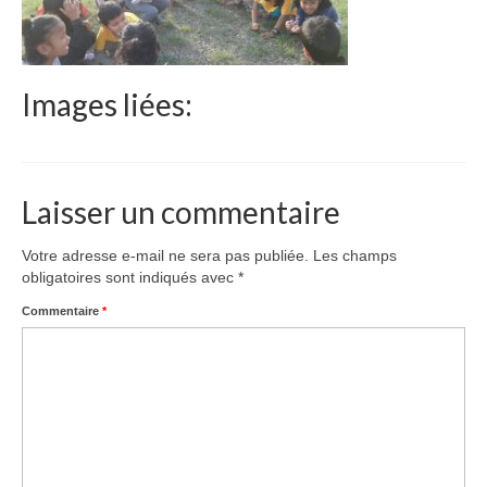
Le Népal
Documents
Images liées:
Parrainages
Missions 2023
Actualités
Laisser un commentaire
Nous contacter
Votre adresse e-mail ne sera pas publiée.
Les champs
obligatoires sont indiqués avec
*
Commentaire
*