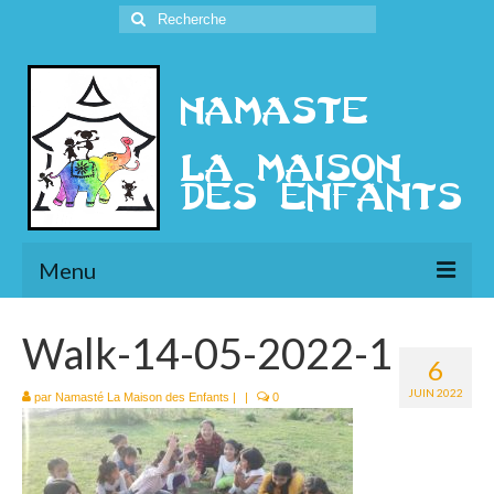
Rechercher
:
Menu
L’Association
Walk-14-05-2022-1
6
Présentation
JUIN 2022
par
Namasté La Maison des Enfants
|
|
0
l’Ethique
Historique