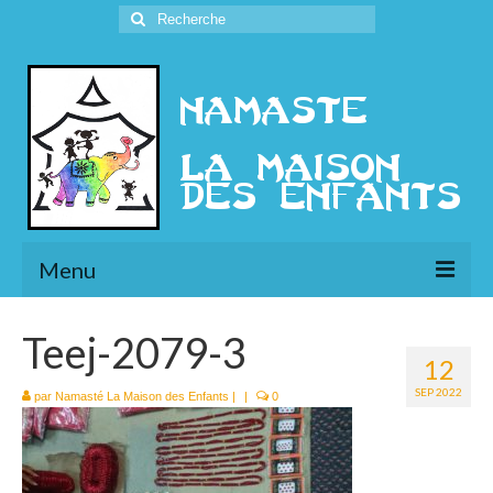
Rechercher
:
Menu
L’Association
Teej-2079-3
12
Présentation
SEP 2022
par
Namasté La Maison des Enfants
|
|
0
l’Ethique
Historique