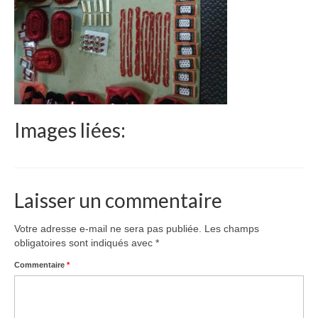
Le Népal
Documents
Parrainages
Missions 2023
Images liées:
Actualités
Nous contacter
Laisser un commentaire
Votre adresse e-mail ne sera pas publiée.
Les champs
obligatoires sont indiqués avec
*
Commentaire
*