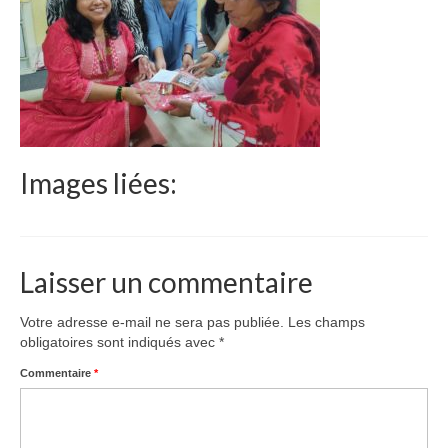
Le Népal
Documents
Parrainages
Missions 2023
Images liées:
Actualités
Nous contacter
Laisser un commentaire
Votre adresse e-mail ne sera pas publiée.
Les champs
obligatoires sont indiqués avec
*
Commentaire
*