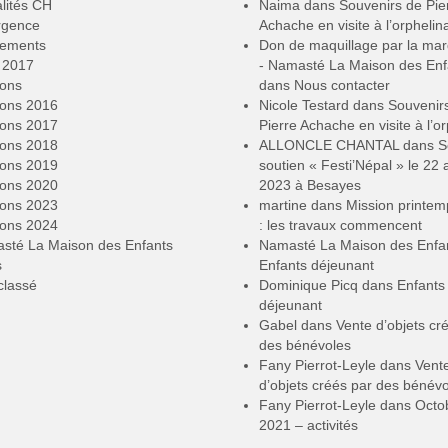
lités CH
Naima
dans
Souvenirs de Pie
rgence
Achache en visite à l’orphelin
ements
Don de maquillage par la ma
2017
- Namasté La Maison des Enf
ions
dans
Nous contacter
ions 2016
Nicole Testard
dans
Souvenir
ions 2017
Pierre Achache en visite à l’or
ions 2018
ALLONCLE CHANTAL
dans
S
ions 2019
soutien « Festi’Népal » le 22 a
ions 2020
2023 à Besayes
ions 2023
martine
dans
Mission printe
ions 2024
: les travaux commencent
sté La Maison des Enfants
Namasté La Maison des Enfa
s
Enfants déjeunant
classé
Dominique Picq
dans
Enfants
déjeunant
Gabel
dans
Vente d’objets cr
des bénévoles
Fany Pierrot-Leyle
dans
Vent
d’objets créés par des bénév
Fany Pierrot-Leyle
dans
Octo
2021 – activités