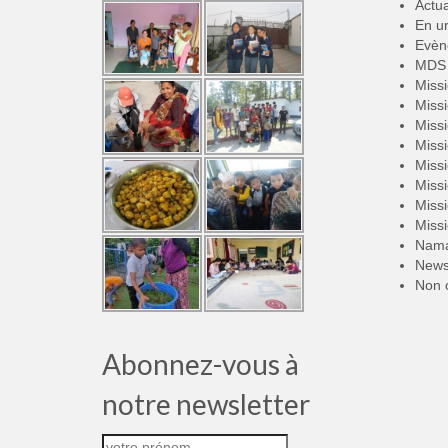
Actua
En u
Evèn
MDS 
Miss
Miss
Miss
Miss
Miss
Miss
Miss
Miss
Nama
New
Non 
Abonnez-vous à
notre newsletter