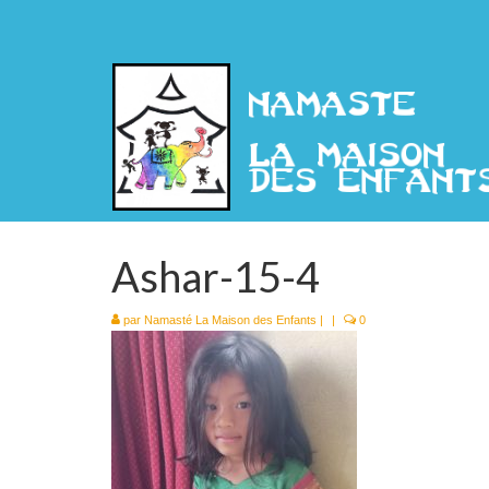
Ashar-15-4
par
Namasté La Maison des Enfants
|
|
0