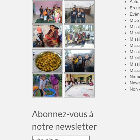
Actua
En u
Evèn
MDS 
Miss
Miss
Miss
Miss
Miss
Miss
Miss
Miss
Nama
New
Non 
Abonnez-vous à
notre newsletter