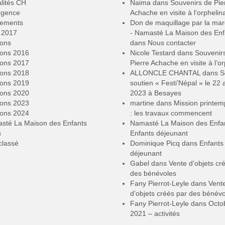
lités CH
Naima
dans
Souvenirs de Pie
rgence
Achache en visite à l’orphelin
ements
Don de maquillage par la ma
2017
- Namasté La Maison des Enf
ions
dans
Nous contacter
ions 2016
Nicole Testard
dans
Souvenir
ions 2017
Pierre Achache en visite à l’or
ions 2018
ALLONCLE CHANTAL
dans
S
ions 2019
soutien « Festi’Népal » le 22 a
ions 2020
2023 à Besayes
ions 2023
martine
dans
Mission printe
ions 2024
: les travaux commencent
sté La Maison des Enfants
Namasté La Maison des Enfa
s
Enfants déjeunant
classé
Dominique Picq
dans
Enfants
déjeunant
Gabel
dans
Vente d’objets cr
des bénévoles
Fany Pierrot-Leyle
dans
Vent
d’objets créés par des bénév
Fany Pierrot-Leyle
dans
Octo
2021 – activités