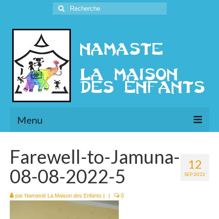
Rechercher
:
Menu
L’Association
Farewell-to-Jamuna-
12
Présentation
08-08-2022-5
SEP 2022
l’Ethique
par
Namasté La Maison des Enfants
|
|
0
Historique