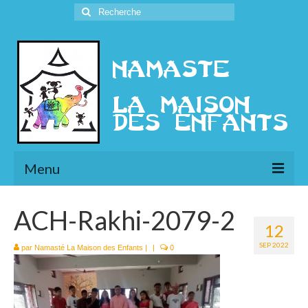
Rechercher
:
Menu
L’Association
ACH-Rakhi-2079-2
12
Présentation
SEP 2022
par
Namasté La Maison des Enfants
|
|
0
l’Ethique
Historique