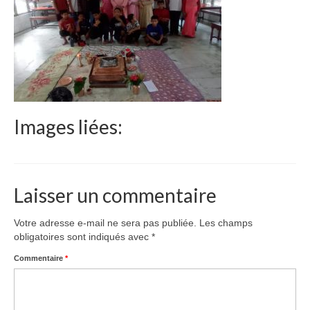
Le Népal
Documents
Parrainages
Missions 2023
Images liées:
Actualités
Nous contacter
Laisser un commentaire
Votre adresse e-mail ne sera pas publiée.
Les champs
obligatoires sont indiqués avec
*
Commentaire
*