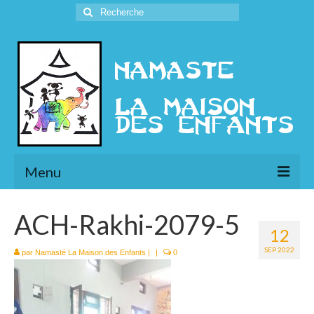
Rechercher
:
Menu
L’Association
ACH-Rakhi-2079-5
12
Présentation
SEP 2022
par
Namasté La Maison des Enfants
|
|
0
l’Ethique
Historique