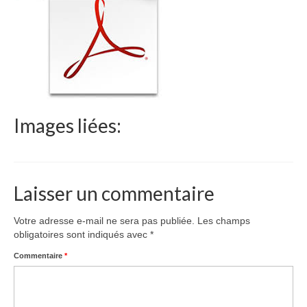
Le Népal
Documents
Parrainages
Missions 2023
Images liées:
Actualités
Nous contacter
Laisser un commentaire
Votre adresse e-mail ne sera pas publiée.
Les champs
obligatoires sont indiqués avec
*
Commentaire
*