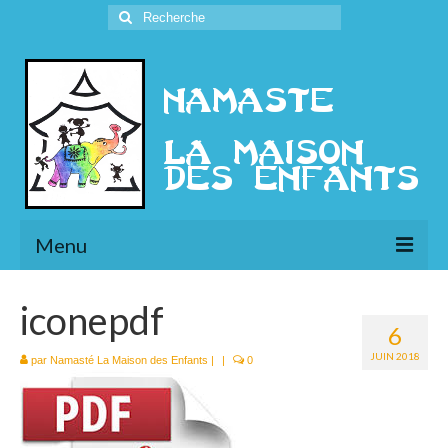
Rechercher
:
Menu
L’Association
iconepdf
6
Présentation
JUIN 2018
par
Namasté La Maison des Enfants
|
|
0
l’Ethique
Historique