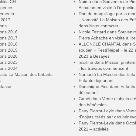
lités CH
Naima
dans
Souvenirs de Pie
rgence
Achache en visite à l’orphelin
ements
Don de maquillage par la ma
2017
- Namasté La Maison des Enf
ions
dans
Nous contacter
ions 2016
Nicole Testard
dans
Souvenir
ions 2017
Pierre Achache en visite à l’or
ions 2018
ALLONCLE CHANTAL
dans
S
ions 2019
soutien « Festi’Népal » le 22 a
ions 2020
2023 à Besayes
ions 2023
martine
dans
Mission printe
ions 2024
: les travaux commencent
sté La Maison des Enfants
Namasté La Maison des Enfa
s
Enfants déjeunant
classé
Dominique Picq
dans
Enfants
déjeunant
Gabel
dans
Vente d’objets cr
des bénévoles
Fany Pierrot-Leyle
dans
Vent
d’objets créés par des bénév
Fany Pierrot-Leyle
dans
Octo
2021 – activités