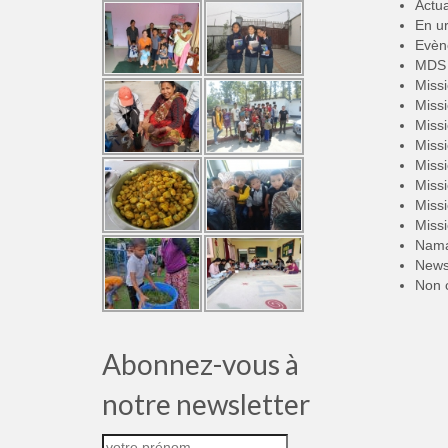
Actua
En u
Evèn
MDS 
Miss
Miss
Miss
Miss
Miss
Miss
Miss
Miss
Nama
New
Non 
Abonnez-vous à
notre newsletter