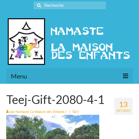
Rechercher
:
Menu
L’Association
Teej-Gift-2080-4-1
13
Présentation
OCT 2023
par
Namasté La Maison des Enfants
|
|
0
l’Ethique
Historique