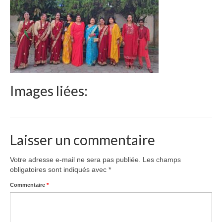
Le Népal
Documents
Parrainages
Missions 2023
Images liées:
Actualités
Nous contacter
Laisser un commentaire
Votre adresse e-mail ne sera pas publiée.
Les champs
obligatoires sont indiqués avec
*
Commentaire
*