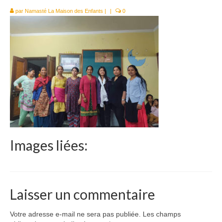
Le Népal
par
Namasté La Maison des Enfants
|
|
0
Documents
Parrainages
Missions 2023
Actualités
Nous contacter
Images liées:
Laisser un commentaire
Votre adresse e-mail ne sera pas publiée.
Les champs