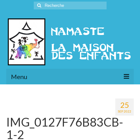
Rechercher
:
Menu
L’Association
25
Présentation
SEP 2022
IMG_0127F76B83CB-
l’Ethique
1-2
Historique