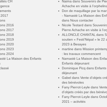
lités CH
Naima
dans
Souvenirs de Pie
rgence
Achache en visite à l’orphelin
ements
Don de maquillage par la ma
2017
- Namasté La Maison des Enf
ions
dans
Nous contacter
ions 2016
Nicole Testard
dans
Souvenir
ions 2017
Pierre Achache en visite à l’or
ions 2018
ALLONCLE CHANTAL
dans
S
ions 2019
soutien « Festi’Népal » le 22 a
ions 2020
2023 à Besayes
ions 2023
martine
dans
Mission printe
ions 2024
: les travaux commencent
sté La Maison des Enfants
Namasté La Maison des Enfa
s
Enfants déjeunant
classé
Dominique Picq
dans
Enfants
déjeunant
Gabel
dans
Vente d’objets cr
des bénévoles
Fany Pierrot-Leyle
dans
Vent
d’objets créés par des bénév
Fany Pierrot-Leyle
dans
Octo
2021 – activités