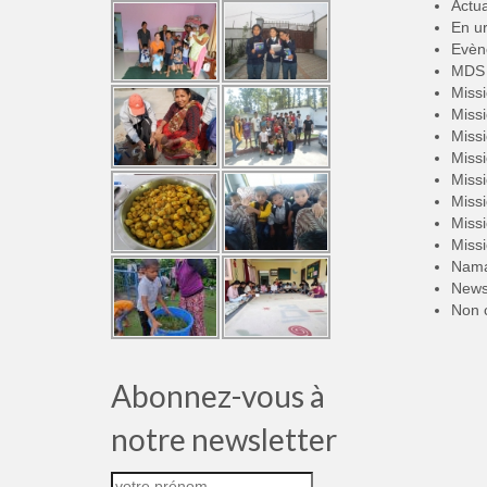
Actua
En u
Evèn
MDS 
Miss
Miss
Miss
Miss
Miss
Miss
Miss
Miss
Nama
New
Non 
Abonnez-vous à
notre newsletter