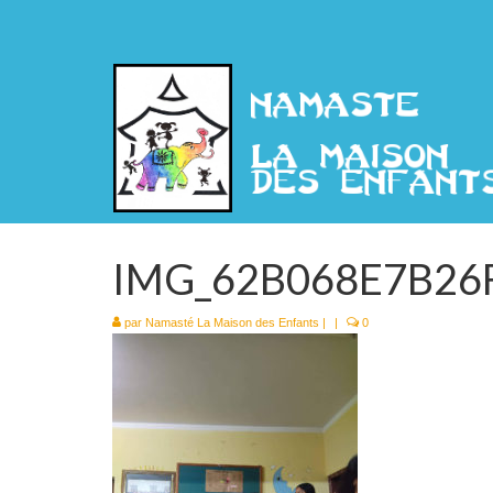
IMG_62B068E7B26
par
Namasté La Maison des Enfants
|
|
0