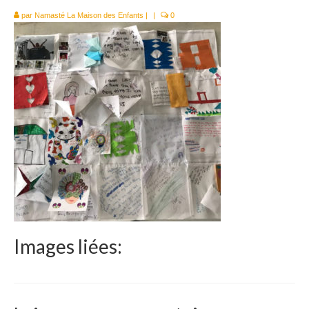
Le Népal
par
Namasté La Maison des Enfants
|
|
0
Documents
Parrainages
Missions 2023
Actualités
Nous contacter
Images liées: