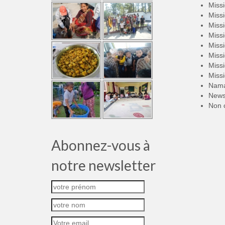
Miss
Miss
Miss
Miss
Miss
Miss
Miss
Miss
Nama
New
Non 
Abonnez-vous à
notre newsletter