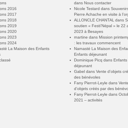
ions
dans
Nous contacter
ions 2016
Nicole Testard
dans
Souvenir
ions 2017
Pierre Achache en visite à l’or
ions 2018
ALLONCLE CHANTAL
dans
S
ions 2019
soutien « Festi’Népal » le 22 a
ions 2020
2023 à Besayes
ions 2023
martine
dans
Mission printe
ions 2024
: les travaux commencent
sté La Maison des Enfants
Namasté La Maison des Enfa
s
Enfants déjeunant
classé
Dominique Picq
dans
Enfants
déjeunant
Gabel
dans
Vente d’objets cr
des bénévoles
Fany Pierrot-Leyle
dans
Vent
d’objets créés par des bénév
Fany Pierrot-Leyle
dans
Octo
2021 – activités