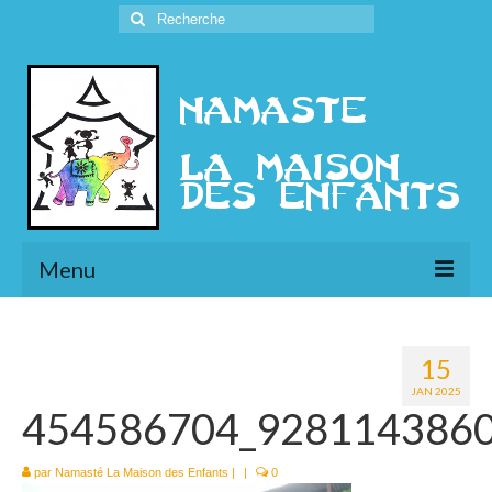
Rechercher
:
Menu
L’Association
15
Présentation
JAN 2025
454586704_928114386
l’Ethique
Historique
par
Namasté La Maison des Enfants
|
|
0