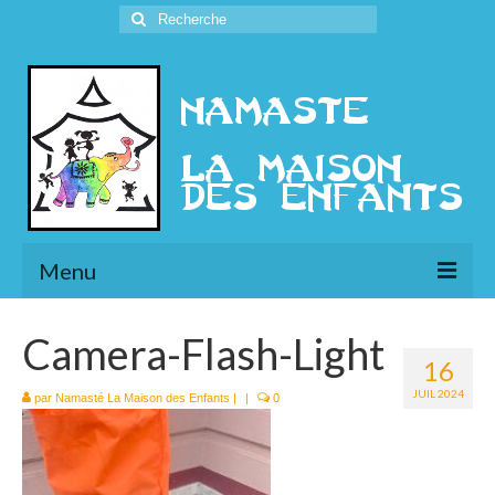
Rechercher
:
Menu
L’Association
Camera-Flash-Light
16
Présentation
JUIL 2024
par
Namasté La Maison des Enfants
|
|
0
l’Ethique
Historique