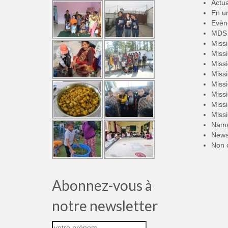
Actua
En u
Evèn
MDS 
Miss
Miss
Miss
Miss
Miss
Miss
Miss
Miss
Nama
New
Non 
Abonnez-vous à
notre newsletter