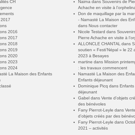
lités CH
Naima
dans
Souvenirs de Pie
rgence
Achache en visite à l’orphelin
ements
Don de maquillage par la ma
2017
- Namasté La Maison des Enf
ions
dans
Nous contacter
ions 2016
Nicole Testard
dans
Souvenir
ions 2017
Pierre Achache en visite à l’or
ions 2018
ALLONCLE CHANTAL
dans
S
ions 2019
soutien « Festi’Népal » le 22 a
ions 2020
2023 à Besayes
ions 2023
martine
dans
Mission printe
ions 2024
: les travaux commencent
sté La Maison des Enfants
Namasté La Maison des Enfa
s
Enfants déjeunant
classé
Dominique Picq
dans
Enfants
déjeunant
Gabel
dans
Vente d’objets cr
des bénévoles
Fany Pierrot-Leyle
dans
Vent
d’objets créés par des bénév
Fany Pierrot-Leyle
dans
Octo
2021 – activités