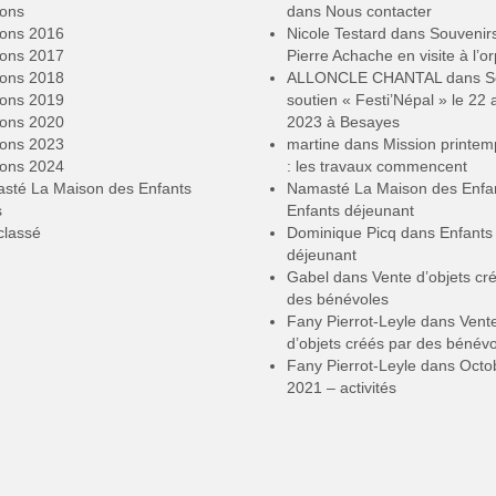
ions
dans
Nous contacter
ions 2016
Nicole Testard
dans
Souvenir
ions 2017
Pierre Achache en visite à l’or
ions 2018
ALLONCLE CHANTAL
dans
S
ions 2019
soutien « Festi’Népal » le 22 a
ions 2020
2023 à Besayes
ions 2023
martine
dans
Mission printe
ions 2024
: les travaux commencent
sté La Maison des Enfants
Namasté La Maison des Enfa
s
Enfants déjeunant
classé
Dominique Picq
dans
Enfants
déjeunant
Gabel
dans
Vente d’objets cr
des bénévoles
Fany Pierrot-Leyle
dans
Vent
d’objets créés par des bénév
Fany Pierrot-Leyle
dans
Octo
2021 – activités