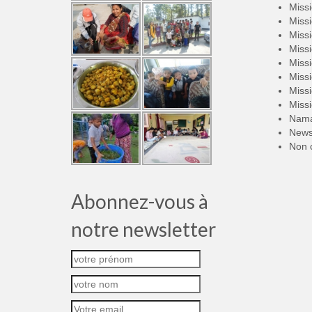
Miss
Miss
Miss
Miss
Miss
Miss
Miss
Miss
Nama
New
Non 
Abonnez-vous à
notre newsletter