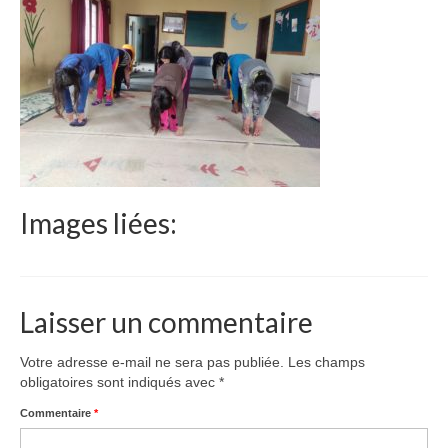
Le Népal
Documents
Parrainages
Missions 2023
Actualités
Images liées:
Nous contacter
Laisser un commentaire
Votre adresse e-mail ne sera pas publiée.
Les champs
obligatoires sont indiqués avec
*
Commentaire
*