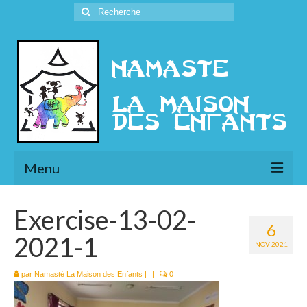
Rechercher
:
Menu
L’Association
Exercise-13-02-
6
Présentation
2021-1
NOV 2021
l’Ethique
par
Namasté La Maison des Enfants
|
|
0
Historique