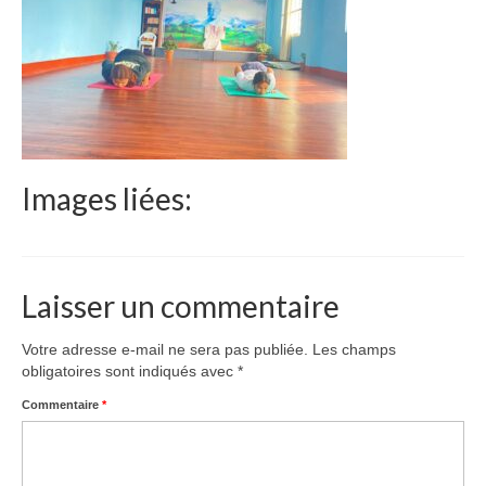
Le Népal
Documents
Parrainages
Missions 2023
Images liées:
Actualités
Nous contacter
Laisser un commentaire
Votre adresse e-mail ne sera pas publiée.
Les champs
obligatoires sont indiqués avec
*
Commentaire
*