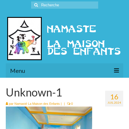
Rechercher
:
Menu
L’Association
Unknown-1
16
Présentation
JUIL 2024
par
Namasté La Maison des Enfants
|
|
0
l’Ethique
Historique