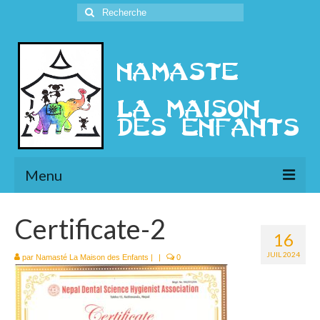
Rechercher
:
Menu
L’Association
Certificate-2
16
Présentation
JUIL 2024
par
Namasté La Maison des Enfants
|
|
0
l’Ethique
Historique