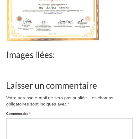
Le Népal
Documents
Parrainages
Missions 2023
Images liées:
Actualités
Nous contacter
Laisser un commentaire
Votre adresse e-mail ne sera pas publiée.
Les champs
obligatoires sont indiqués avec
*
Commentaire
*