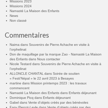
Missions 2023
Missions 2024
Namasté La Maison des Enfants
News
Non classé
Commentaires
Naima
dans
Souvenirs de Pierre Achache en visite à
l’orphelinat
Don de maquillage par la marque Zao - Namasté La Maison
des Enfants
dans
Nous contacter
Nicole Testard
dans
Souvenirs de Pierre Achache en visite à
l’orphelinat
ALLONCLE CHANTAL
dans
Soirée de soutien
« Festi’Népal » le 22 avril 2023 à Besayes
martine
dans
Mission printemps 2023 : les travaux
commencent
Namasté La Maison des Enfants
dans
Enfants déjeunant
Dominique Picq
dans
Enfants déjeunant
Gabel
dans
Vente d’objets créés par des bénévoles
Fany Pierrot-Leyle
dans
Vente d’objets créés par des