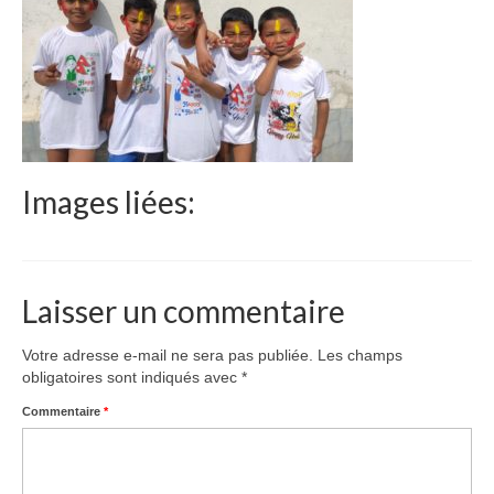
Le Népal
Documents
Parrainages
Missions 2023
Images liées:
Actualités
Nous contacter
Laisser un commentaire
Votre adresse e-mail ne sera pas publiée.
Les champs
obligatoires sont indiqués avec
*
Commentaire
*