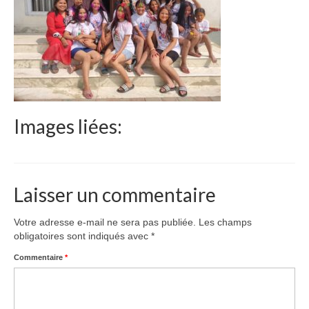
Le Népal
Documents
Parrainages
Missions 2023
Images liées:
Actualités
Nous contacter
Laisser un commentaire
Votre adresse e-mail ne sera pas publiée.
Les champs
obligatoires sont indiqués avec
*
Commentaire
*