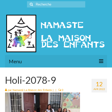
Rechercher
:
Menu
L’Association
Holi-2078-9
12
Présentation
AVR 2022
par
Namasté La Maison des Enfants
|
|
0
l’Ethique
Historique